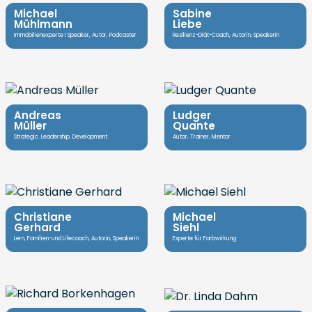
Michael
Sabine
Mühlmann
Liebe
Immobilienexperte I Speaker, Autor, Podcaster
Resilienz-Diät-Coach, Autorin, Speakerin
Andreas
Ludger
Müller
Quante
Strategic. Leadership. Development.
Autor, Trainer, Mentor
Christiane
Michael
Gerhard
Siehl
Lern, Familien-und Lifecoach, Autorin, Speakerin
Experte für Farbwirkung