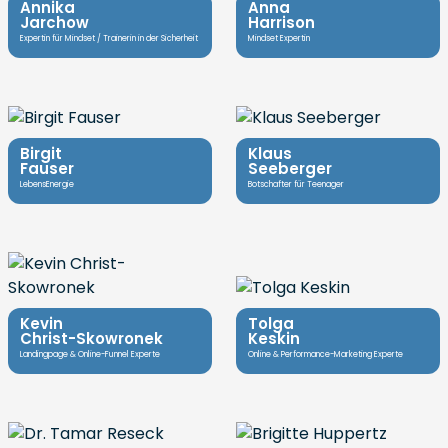
Annika
Anna
Jarchow
Harrison
Expertin für Mindset / Trainerin in der Sicherheit
Mindset Expertin
Birgit
Klaus
Fauser
Seeberger
LebensEnergie
Botschafter für Teenager
Kevin
Tolga
Christ-Skowronek
Keskin
Landingpage & Online-Funnel Experte
Online & Performance-Marketing Experte