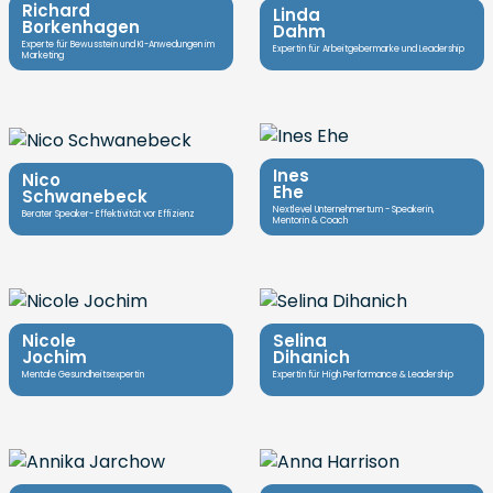
Richard
Linda
Borkenhagen
Dahm
Experte für Bewusstein und KI-Anwedungen im
Expertin für Arbeitgebermarke und Leadership
Marketing
Ines
Nico
Ehe
Schwanebeck
Nextlevel Unternehmertum - Speakerin,
Berater Speaker- Effektivität vor Effizienz
Mentorin & Coach
Nicole
Selina
Jochim
Dihanich
Mentale Gesundheitsexpertin
Expertin für High Performance & Leadership