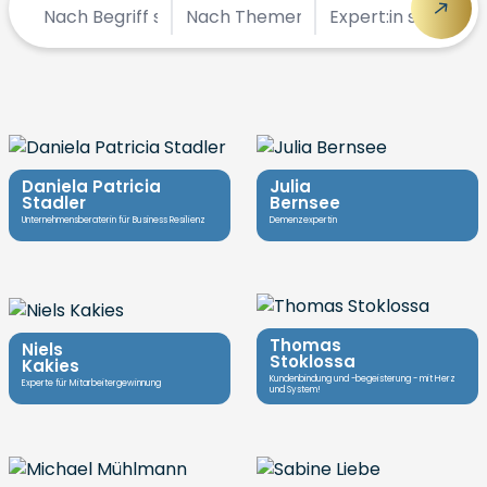
Daniela Patricia
Julia
Stadler
Bernsee
Unternehmensberaterin für Business Resilienz
Demenzexpertin
Thomas
Niels
Stoklossa
Kakies
Kundenbindung und -begeisterung - mit Herz
Experte für Mitarbeitergewinnung
und System!