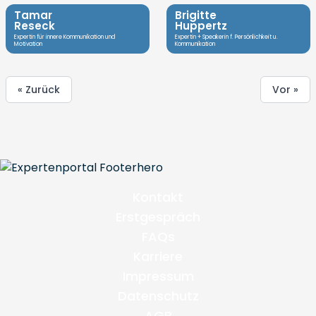
Tamar
Brigitte
Reseck
Huppertz
Expertin für innere Kommunikation und
Expertin + Speakerin f. Persönlichkeit u.
Motivation
Kommunikation
« Zurück
Vor »
Kontakt
Erstgespräch
FAQs
Karriere
Impressum
Datenschutz
AGB