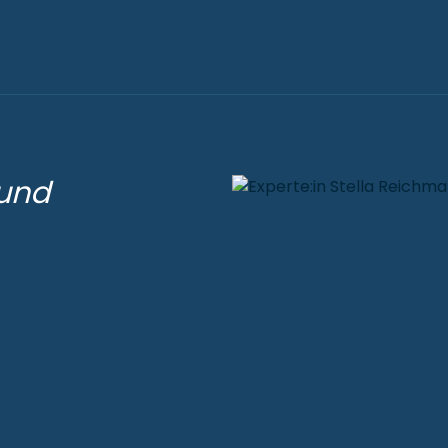
 und
n