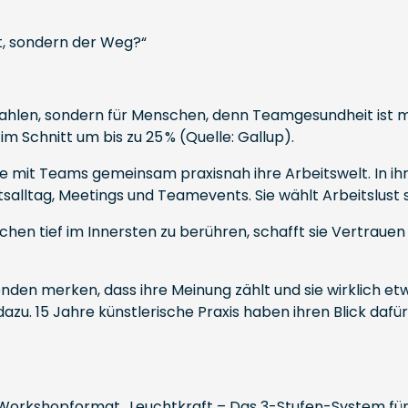
st, sondern der Weg?“
hlen, sondern für Menschen, denn Teamgesundheit ist meh
m Schnitt um bis zu 25 % (Quelle: Gallup).
ie mit Teams gemeinsam praxisnah ihre Arbeitswelt. In ih
alltag, Meetings und Teamevents. Sie wählt Arbeitslust st
enschen tief im Innersten zu berühren, schafft sie Vertra
enden merken, dass ihre Meinung zählt und sie wirklich
15 Jahre künstlerische Praxis haben ihren Blick dafür ge
Workshopformat „Leuchtkraft – Das 3-Stufen-System fü