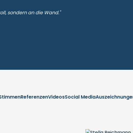
oll, sondern an die Wand."
Stimmen
Referenzen
Videos
Social Media
Auszeichnunge