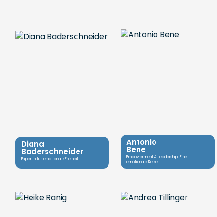
Antonio
Diana
Bene
Baderschneider
Empowerment & Leadership: Eine
Expertin für emotionale Freiheit
emotionale Reise.