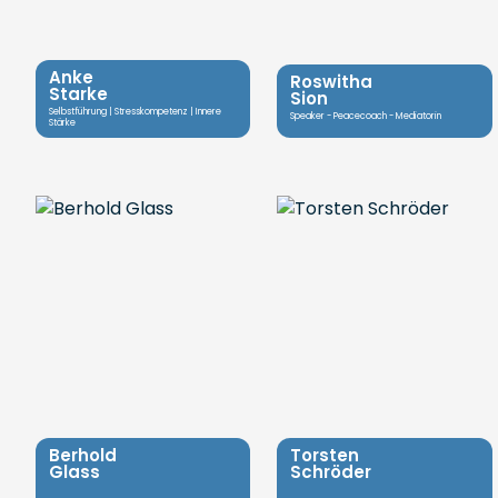
Anke
Roswitha
Starke
Sion
Selbstführung | Stresskompetenz | Innere
Speaker - Peacecoach - Mediatorin
Stärke
Berhold
Torsten
Glass
Schröder