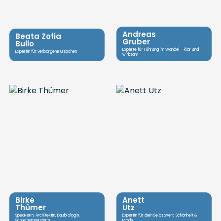
Andreas
Beata Zofia
Gruber
Bullo
Experte für Führung im Wandel – klar und
Expertin für verborgene Ursachen
wirksam
Birke
Anett
Thümer
Utz
Speakerin, Architektin, Baubiologin,
Expertin für dein Selbstwert, Schönheit &
Schreinermeisterin
Mode