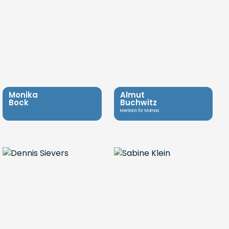
Monika
Almut
Bock
Buchwitz
Mentorin für Mamas