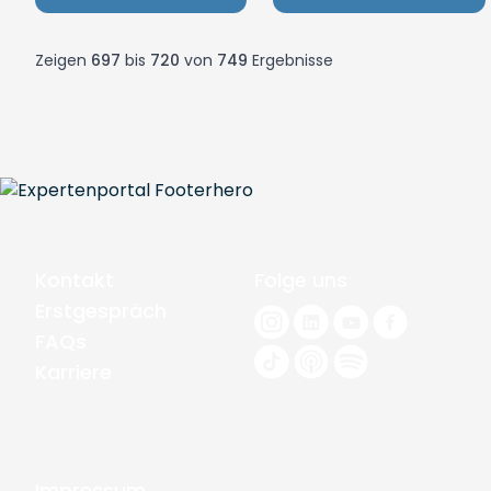
Zeigen
697
bis
720
von
749
Ergebnisse
Kontakt
Folge uns
Erstgespräch
FAQs
Karriere
Impressum