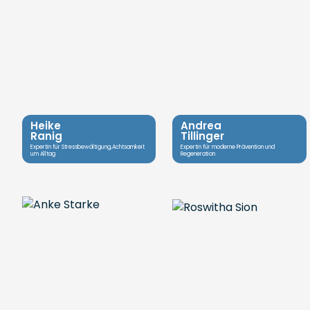
Heike
Andrea
Ranig
Tillinger
Expertin für Stressbewältigung,Achtsamkeit
Expertin für moderne Prävention und
um Alltag
Regeneration