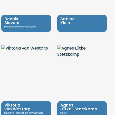
Dennis
Sabine
Sievers
Klein
Potenziale positionieren & leben.
Viktoria
Agnes
von Westarp
Lütke- Stetzkamp
Expertin für Konflikte und Kommunikation
Goldie