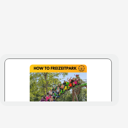
Ganze
Folge
anhören