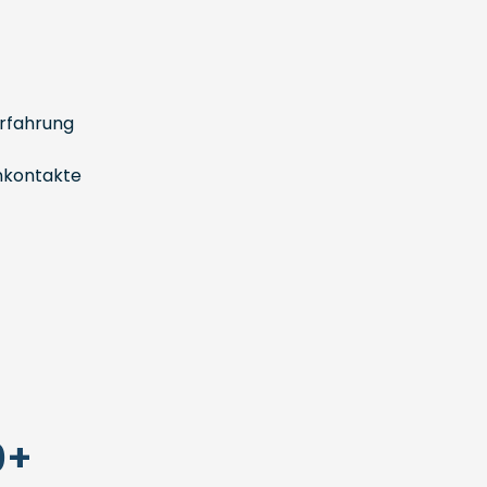
rfahrung
nkontakte
0+