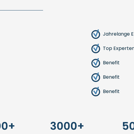
Jahrelange E
Top Experte
Benefit
Benefit
Benefit
00+
3000+
5