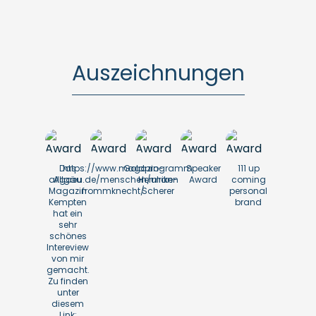
Auszeichnungen
Das
https://www.magazin-
Goldprogramm
Speaker
111 up
allgaeu.de/menschen/ulrike-
Allgäu
Hermann
Award
coming
Magazin
frommknecht/
Scherer
personal
Kempten
brand
hat ein
sehr
schönes
Intereview
von mir
gemacht.
Zu finden
unter
diesem
Link: