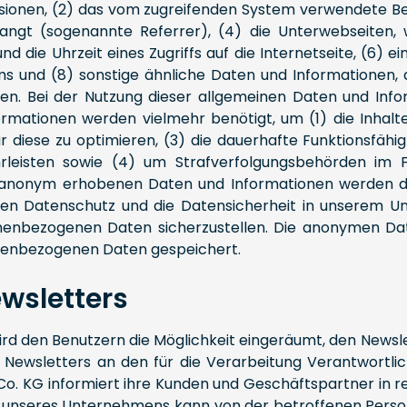
onen, (2) das vom zugreifenden System verwendete Betr
langt (sogenannte Referrer), (4) die Unterwebseiten,
 die Uhrzeit eines Zugriffs auf die Internetseite, (6) e
ms und (8) sonstige ähnliche Daten und Informationen, 
en. Bei der Nutzung dieser allgemeinen Daten und Inf
rmationen werden vielmehr benötigt, um (1) die Inhalte 
ür diese zu optimieren, (3) die dauerhafte Funktionsfäh
leisten sowie (4) um Strafverfolgungsbehörden im Fa
se anonym erhobenen Daten und Informationen werden d
 den Datenschutz und die Datensicherheit in unserem U
onenbezogenen Daten sicherzustellen. Die anonymen Dat
nenbezogenen Daten gespeichert.
wsletters
ird den Benutzern die Möglichkeit eingeräumt, den New
ewsletters an den für die Verarbeitung Verantwortlich
. KG informiert ihre Kunden und Geschäftspartner in 
 unseres Unternehmens kann von der betroffenen Perso