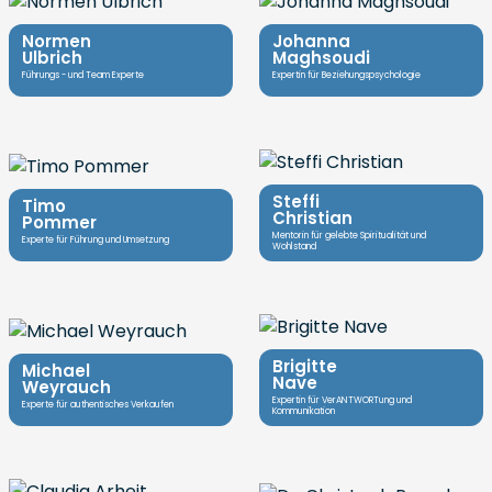
Normen
Johanna
Ulbrich
Maghsoudi
Führungs - und Team Experte
Expertin für Beziehungspsychologie
Steffi
Timo
Christian
Pommer
Mentorin für gelebte Spiritualität und
Experte für Führung und Umsetzung
Wohlstand
Brigitte
Michael
Nave
Weyrauch
Expertin für VerANTWORTung und
Experte für authentisches Verkaufen
Kommunikation