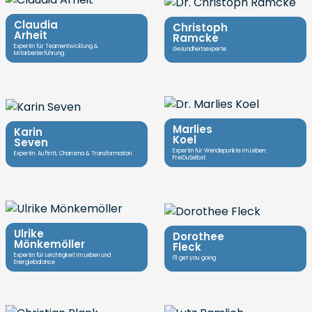
Claudia
Christoph
Arheit
Ramcke
Expertin für Teamentwicklung &
Gesundheitsexperte
Mitarbeiterführung
Marlies
Karin
Koel
Seven
Expertin für Wendepunkte im Leben:
Expertin: Auftritt, Charisma & Transformation
FreiDuSelbst
Ulrike
Dorothee
Mönkemöller
Fleck
Expertin für Leichtigkeit im Leben und
I'll get you going
Energiebalance