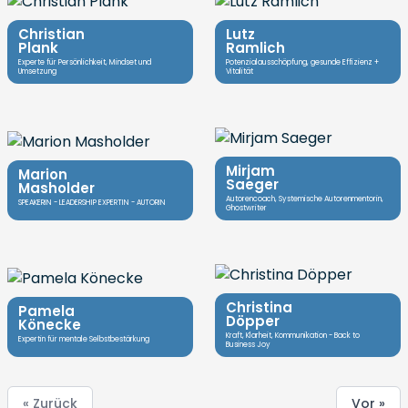
Christian
Lutz
Plank
Ramlich
Experte für Persönlichkeit, Mindset und
Potenzialausschöpfung, gesunde Effizienz +
Umsetzung
Vitalität
Mirjam
Marion
Saeger
Masholder
Autorencoach, Systemische Autorenmentorin,
SPEAKERIN - LEADERSHIP EXPERTIN - AUTORIN
Ghostwriter
Christina
Pamela
Döpper
Könecke
Kraft, Klarheit, Kommunikation - Back to
Expertin für mentale Selbstbestärkung
Business Joy
« Zurück
Vor »