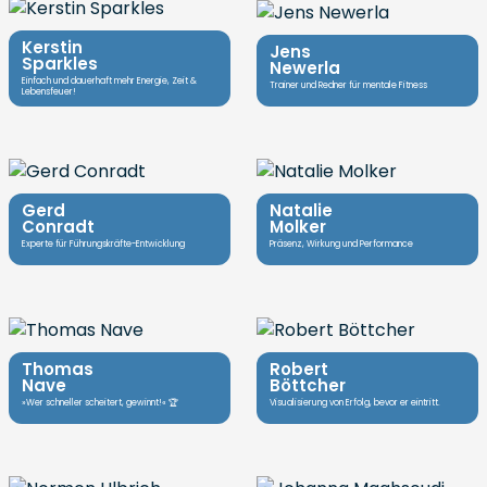
Kerstin
Jens
Sparkles
Newerla
Einfach und dauerhaft mehr Energie, Zeit &
Trainer und Redner für mentale Fitness
Lebensfeuer!
Gerd
Natalie
Conradt
Molker
Experte für Führungskräfte-Entwicklung
Präsenz, Wirkung und Performance
Thomas
Robert
Nave
Böttcher
»Wer schneller scheitert, gewinnt!« 🏆
Visualisierung von Erfolg, bevor er eintritt.