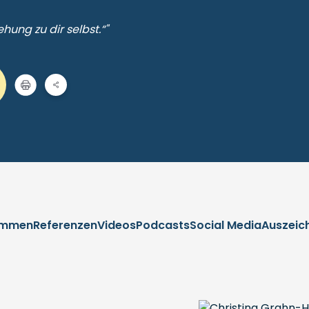
hung zu dir selbst.“"
immen
Referenzen
Videos
Podcasts
Social Media
Auszeic