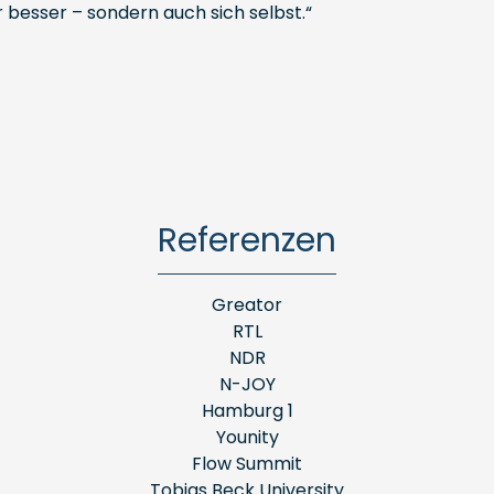
r besser – sondern auch sich selbst.“
Referenzen
Greator
RTL
NDR
N-JOY
Hamburg 1
Younity
Flow Summit
Tobias Beck University