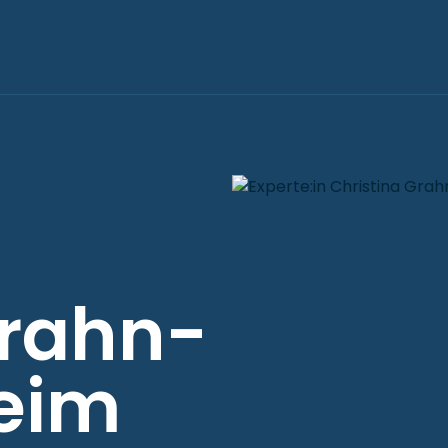
Grahn-
eim