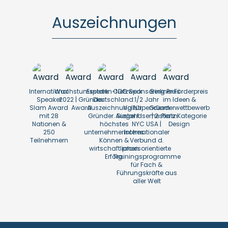
Auszeichnungen
International
Wachstumsstark
Experten-Netzwerk
CDG Sponsoring Preis
Berliner Förderpreis
Speaker
2022 | Gründer
Deutschland:
1/2 Jahr
im Ideen &
Slam Award
Award
Auszeichnung für
Vollstipendium
Gründerwettbewerb
mit 28
Gründer. Siegel f.
Auslandsemester in
| 2. Platz Kategorie
Nationen &
höchstes
NYC USA |
Design
250
unternehmerisches
Internationaler
Teilnehmern
Können &
Verbund d.
wirtschaftlichen
praxisorientierte
Erfolg.
Trainingsprogramme
für Fach &
Führungskräfte aus
aller Welt