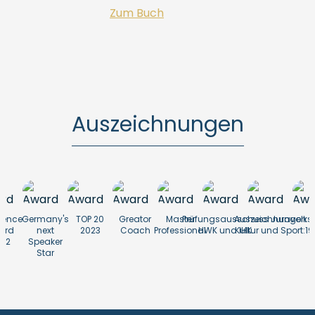
Zum Buch
Auszeichnungen
lence
Germany's
TOP 20
Greator
Master
Prüfungsausschuss
Auszeichnungen
Juravolksf
ard
next
2023
Coach
Professional
HWK und IHK
Kultur und Sport:
19
22
Speaker
Star