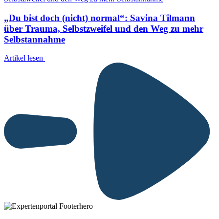
„Du bist doch (nicht) normal“: Savina Tilmann
über Trauma, Selbstzweifel und den Weg zu mehr
Selbstannahme
Artikel lesen