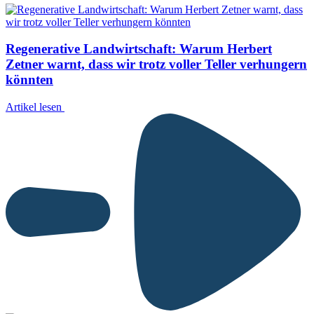
Regenerative Landwirtschaft: Warum Herbert
Zetner warnt, dass wir trotz voller Teller verhungern
könnten
Artikel lesen