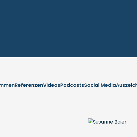
immen
Referenzen
Videos
Podcasts
Social Media
Auszeic