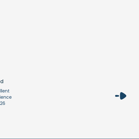
llent
ience
26