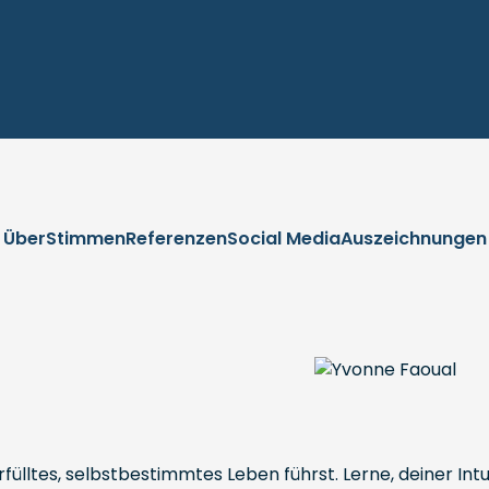
Über
Stimmen
Referenzen
Social Media
Auszeichnungen
rfülltes, selbstbestimmtes Leben führst. Lerne, deiner Int