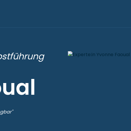
lbstführung
ual
agbar"