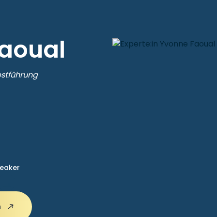
aoual
lbstführung
eaker
n