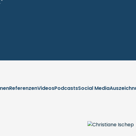
"
men
Referenzen
Videos
Podcasts
Social Media
Auszeichn