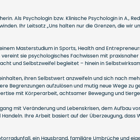
rin. Als Psychologin bzw. Klinische Psychologin in A., Re
den. Ihr Leitsatz „Uns halten nur die Grenzen, die wir uns
 einem Masterstudium in Sports, Health and Entrepreneursh
 vereint sie psychologisches Fachwissen mit praxisnahe
ht und Selbstzweifel begleitet – hinein in Selbstwirksam
kleinhalten, ihren Selbstwert anzweifeln und sich nach meh
innere Begrenzungen aufzulösen und mutig neue Wege zu ge
pertise mit Körperarbeit, achtsamer Bewegung und tierges
mgang mit Veränderung und Lebenskrisen, dem Aufbau von 
ndeln. Ihre Arbeit basiert auf der Überzeugung, dass
torradunfall, ein Hausbrand, familiäre Umbrüche und eige