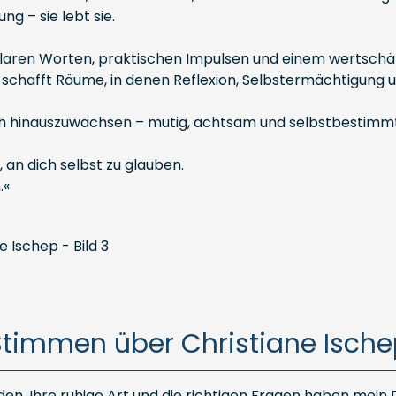
g – sie lebt sie.
 klaren Worten, praktischen Impulsen und einem wertschätz
p schafft Räume, in denen Reflexion, Selbstermächtigung
ich hinauszuwachsen – mutig, achtsam und selbstbestimmt
, an dich selbst zu glauben.
.«
Stimmen über Christiane Ische
nden. Ihre ruhige Art und die richtigen Fragen haben mei