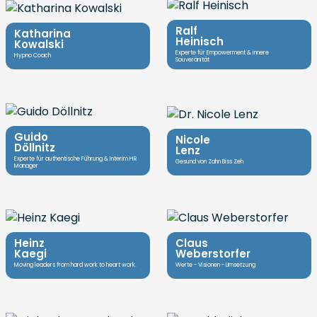
Ralf
Katharina
Heinisch
Kowalski
Experte für Empowerment & innere
Hypno Coach
Souveränität
Guido
Nicole
Döllnitz
Lenz
Experte für authentische Führung & Interim HR
Gesund von Zahn Biss Zeh
Manager
Heinz
Claus
Kaegi
Weberstorfer
Moving leaders from hard work to heart work.
Werte - Visionen - Umsetzung