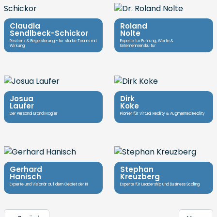
Claudia
Roland
Sendlbeck-Schickor
Nolte
Resilienz & Begeisterung - für starke Teams mit
Experte für Führung, Werte &
Wirkung
Unternehmenskultur
Josua
Dirk
Laufer
Koke
Der Personal Brand Magier
Pionier für Virtual Reality & Augmented Reality
Gerhard
Stephan
Hanisch
Kreuzberg
Experte und Visionär auf dem Gebiet der KI
Experte für Leadership und Business Scaling