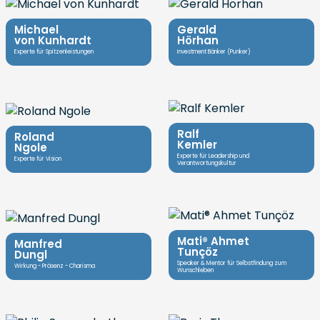
Michael
Gerald
von Kunhardt
Hörhan
Experte für Spitzenleistungen
Investment Bänker (Punker)
Ralf
Roland
Kemler
Ngole
Experte für Leadership und
Experte für Vision
Verantwortungskultur
Mati®️ Ahmet
Manfred
Tunçöz
Dungl
Speaker & Mentor für Selbstfindung zum
Wirkung - Präsenz - Charisma
Wunschleben