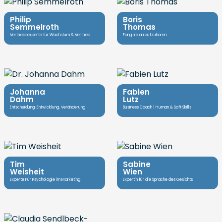
Philip
Boris
Semmelroth
Thomas
Vertriebsexperte für Wachstum & Vertrieb
Fang nie an aufzuhören
Johanna
Fabien
Dahm
Lutz
Entscheidung, Entwicklung, Veränderung
Business Coach | Human & Soft Skills
Tim
Sabine
Weisheit
Wien
Experte Für Psychologie im Marketing
Expertin für die Sprache des Gesichts