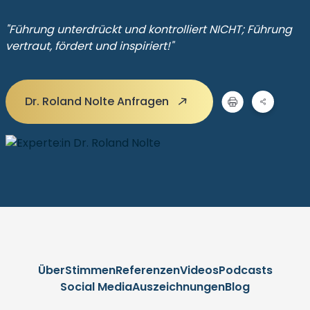
"Führung unterdrückt und kontrolliert NICHT; Führung
vertraut, fördert und inspiriert!"
Dr. Roland Nolte Anfragen
Über
Stimmen
Referenzen
Videos
Podcasts
Social Media
Auszeichnungen
Blog