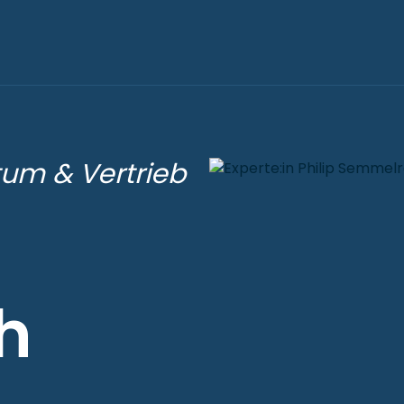
tum & Vertrieb
h