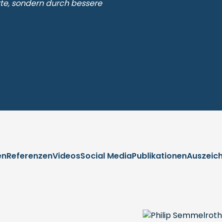
te, sondern durch bessere
en
Referenzen
Videos
Social Media
Publikationen
Auszeic