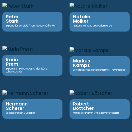
Peter
Natalie
Stark
Molker
Experte für Vertrieb / Vertriebspersönlichkeit
Präsenz, Wirkung und Performance
Karin
Markus
Prem
Kamps
Expertin für Bewusst-SEIN, Identität &
Schlafcoaching, Schlafperformer, Präventologe
Lebensqualität
Hermann
Robert
Scherer
Böttcher
Bestsellerautor & Speaker
Visualisierung von Erfolg, bevor er eintritt.