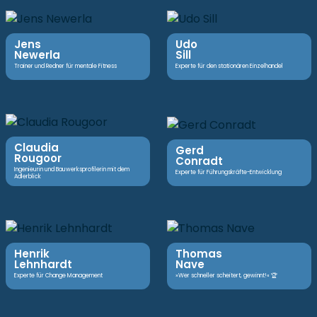
Jens
Udo
Newerla
Sill
Trainer und Redner für mentale Fitness
Experte für den stationären Einzelhandel
Claudia
Gerd
Rougoor
Conradt
Ingenieurin und Bauwerksprofilerin mit dem
Experte für Führungskräfte-Entwicklung
Adlerblick
Henrik
Thomas
Lehnhardt
Nave
Experte für Change Management
»Wer schneller scheitert, gewinnt!« 🏆