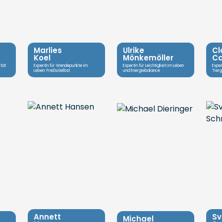
Marlies
Ulrike
Cl
Koel
Mönkemöller
Ca
ität
Expertin für Wendepunkte im
Expertin für Leichtigkeit im Leben
Exper
Leben: FreiDuSelbst
und Energiebalance
Tier
Annett
Sv
Michael