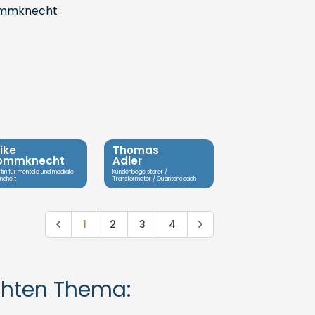
rike
Thomas
rommknecht
Adler
tin für mentale und mediale
Kundenbegeisterer /
ndheit
Transformator / Quantencoach
1
2
3
4
chten Thema: