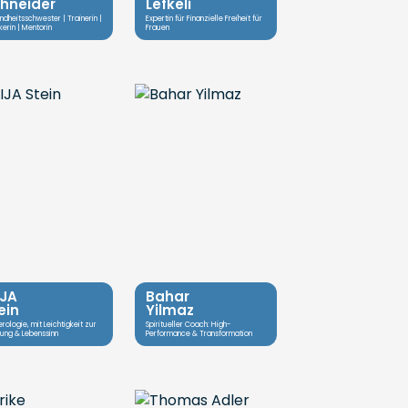
hneider
Lefkeli
dheitsschwester | Trainerin |
Expertin für Finanzielle Freiheit für
erin | Mentorin
Frauen
IJA
Bahar
ein
Yilmaz
ologie, mit Leichtigkeit zur
Spiritueller Coach: High-
ung & Lebenssinn
Performance & Transformation