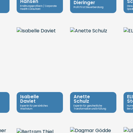
Hansen
Sc
Dieringer
Ernährungsprofilerin / Corporate
Gesun
Profit First Steuerberatung
Health Consultant
Speak
Isabelle
Anette
EL
Daviet
Schulz
St
Expertin für persönliches
Expertin für ganzheitliche
Numer
Wachstum
Transformation und Erfüllung
Beruf