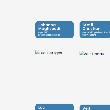
Johanna
Steffi
Maghsoudi
Christian
Expertin für
Mentorin für gelebte Spiritual
Beziehungspsychologie
und Wohlstand
Luc
Veit