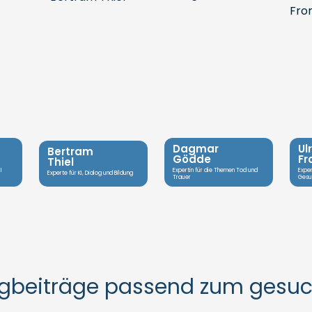
Dagmar
Ul
Bertram
Gödde
F
Thiel
I
Expertin für die Themen Tod und
Exper
Experte für KI, Dialog und Bildung
Trauer
Gesu
ogbeiträge passend zum gesu