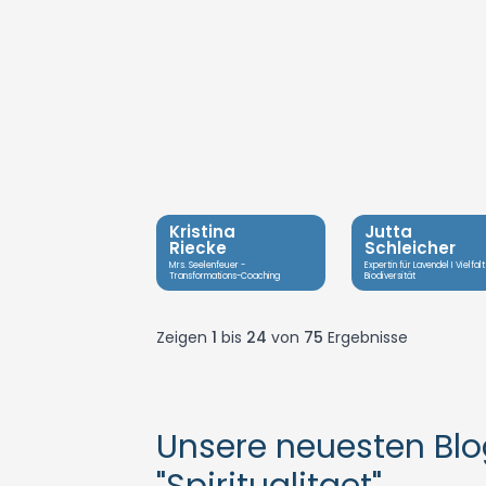
Kristina
Jutta
Riecke
Schleicher
Mrs. Seelenfeuer -
Expertin für Lavendel I Vielfalt 
Transformations-Coaching
Biodiversität
Zeigen
1
bis
24
von
75
Ergebnisse
Unsere neuesten Bl