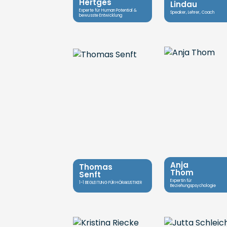
Hertges
Lindau
Experte für Human Potential &
Speaker, Lehrer, Coach
bewusste Entwicklung
Anja
Thomas
Thom
Senft
Expertin für
1-1 BEGLEITUNG FÜR HÖRAKUSTIKER
Beziehungspsychologie