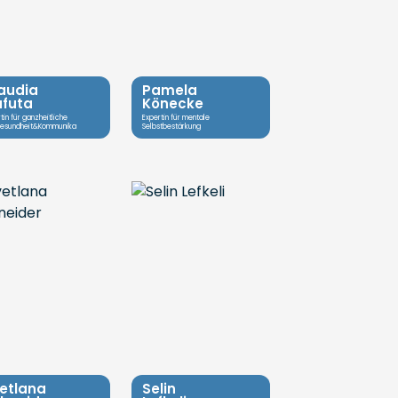
audia
Pamela
futa
Könecke
tin für ganzheitliche
Expertin für mentale
gesundheit&Kommunika
Selbstbestärkung
etlana
Selin