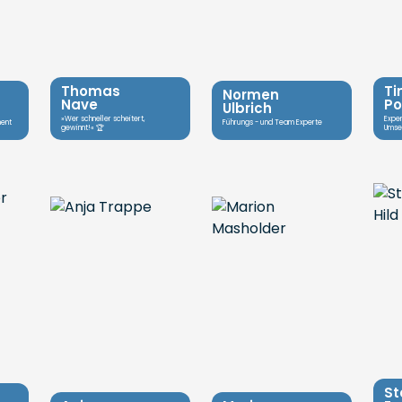
Thomas
Ti
Normen
Nave
P
Ulbrich
»Wer schneller scheitert,
Exper
ment
Führungs - und Team Experte
gewinnt!« 🏆
Umse
St