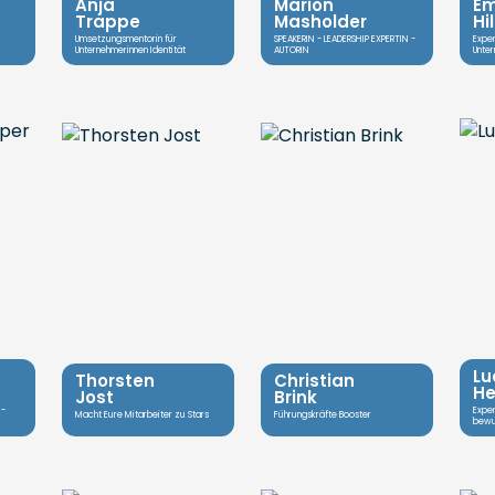
Anja
Marion
Em
Trappe
Masholder
Hi
Umsetzungsmentorin für
SPEAKERIN - LEADERSHIP EXPERTIN -
Expe
Unternehmerinnen Identität
AUTORIN
Unte
Lu
Thorsten
Christian
He
Jost
Brink
 -
Exper
Macht Eure Mitarbeiter zu Stars
Führungskräfte Booster
bewu