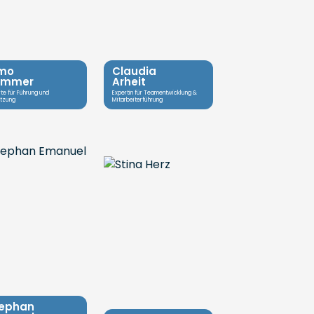
mo
Claudia
ommer
Arheit
te für Führung und
Expertin für Teamentwicklung &
tzung
Mitarbeiterführung
ephan