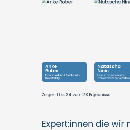
Anke
Natascha
Röber
Ninic
Expertin, Autorin & Speakerin für
Expertin für systemische
Projekterfolg
Transformation der Arbeitswe
Zeigen
1
bis
24
von
178
Ergebnisse
Expert:innen die wir