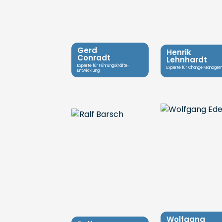
Gerd
Henrik
Conradt
Lehnhardt
Experte für Führungskräfte-
Experte für Change Manage
Entwicklung
Wolfgang