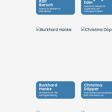
Ralf
Eder
Barsch
Experte für Mensch–KI–
Experte für Resilienz in
Kooperation und
Unternehmen
Führungswirksamke
Burkhard
Christina
Hanke
Döpper
HR-Experte mit >30J
Kraft, Klarheit, Kommunikation
Führungserfahrung
Back to Business Joy