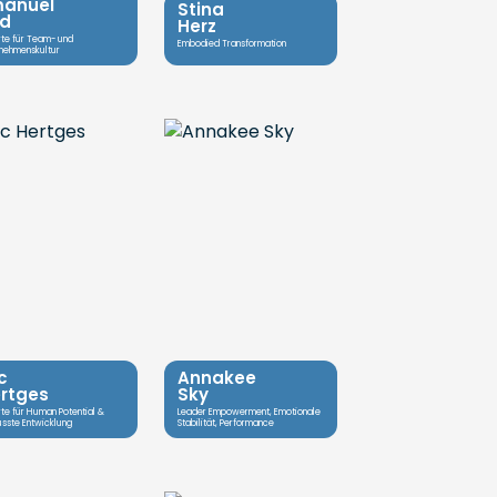
anuel
Stina
ld
Herz
rte für Team- und
Embodied Transformation
rnehmenskultur
c
Annakee
rtges
Sky
te für Human Potential &
Leader Empowerment, Emotionale
sste Entwicklung
Stabilität, Performance