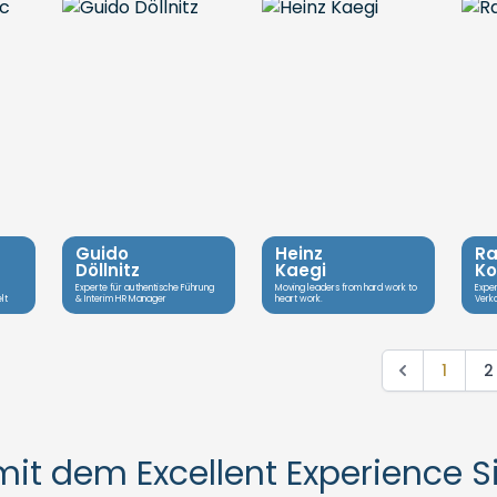
Guido
Heinz
Ra
Döllnitz
Kaegi
Ko
Experte für authentische Führung
Moving leaders from hard work to
Exper
lt
& Interim HR Manager
heart work.
Verk
1
2
 mit dem Excellent Experience 