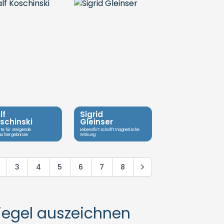
lf
Sigrid
schinski
Gleinser
te für steigende
Lebensflirt schafft magnetische
aufsergebnisse
Wirkung
3
4
5
6
7
8
Siegel auszeichnen