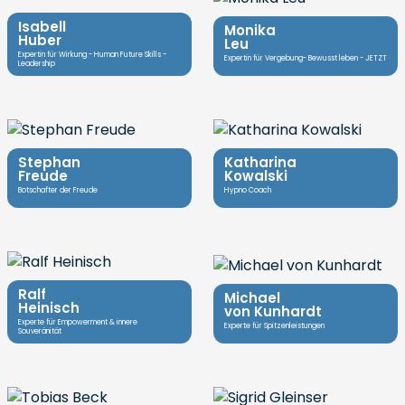
Isabell
Monika
Huber
Leu
Expertin für Wirkung - Human Future Skills -
Expertin für Vergebung- Bewusst leben - JETZT
Leadership
Stephan
Katharina
Freude
Kowalski
Botschafter der Freude
Hypno Coach
Ralf
Michael
Heinisch
von Kunhardt
Experte für Empowerment & innere
Experte für Spitzenleistungen
Souveränität