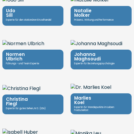
Udo
Natalie
Sill
Molker
Experte für den stationären Einzelhandel
Präsenz, Wirkung und Performance
Normen
Johanna
Ulbrich
Maghsoudi
Führungs - und Team Experte
Expertin für Beziehungspsychologie
Marlies
Christina
Koel
Flegl
Expertin für Wendepunkte im Leben:
Expertin für gutes Sehen, M.S. (USA)
FreiDuSelbst