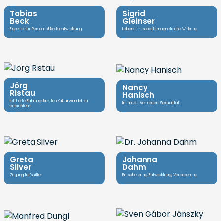
Tobias
Sigrid
Beck
Gleinser
Experte für Persönlichkeitsentwicklung
Lebensflirt schafft magnetische Wirkung
Jörg
Nancy
Ristau
Hanisch
Ich helfe Führungskräften Kulturwandel zu
Intimität. Vertrauen. Sexualität.
erleichtern
Greta
Johanna
Silver
Dahm
Zu jung für's Alter
Entscheidung, Entwicklung, Veränderung