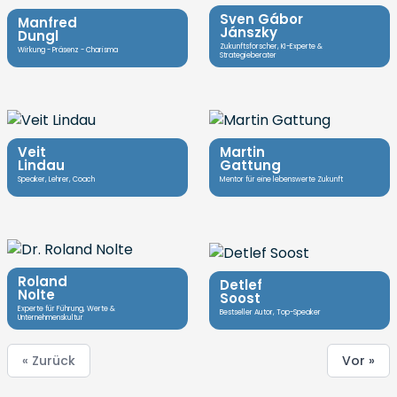
Sven Gábor
Manfred
Jánszky
Dungl
Zukunftsforscher, KI-Experte &
Wirkung - Präsenz - Charisma
Strategieberater
Veit
Martin
Lindau
Gattung
Speaker, Lehrer, Coach
Mentor für eine lebenswerte Zukunft
Roland
Detlef
Nolte
Soost
Experte für Führung, Werte &
Bestseller Autor, Top-Speaker
Unternehmenskultur
« Zurück
Vor »