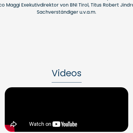
o Maggi Exekutivdirektor von BNI Tirol, Titus Robert Jind
Sachverständiger u.v.a.m.
Videos