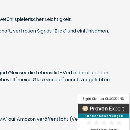
efühl spielerischer Leichtigkeit.
haft, vertrauen Sigrids „Blick" und einfühlsamen,
d Gleinser die Lebensflirt-Verhinderer bei den
iebevoll "meine Glückskinder" nennt, zur gelebten
" auf Amazon veröffentlicht (Verlag: E.O.D.