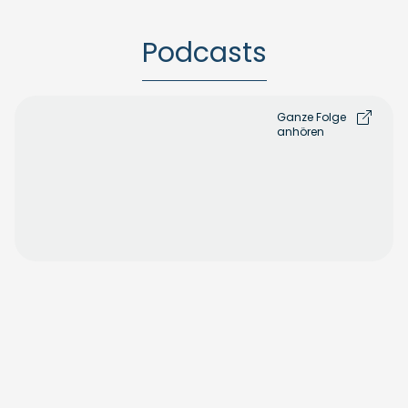
Podcasts
Ganze Folge
anhören
Ganze
Folge
anhören