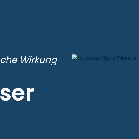
sche Wirkung
nser