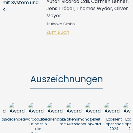
Autor: Ricardo Cali, Carmen Lehner,
Jens Träger, Thomas Wyder, Oliver
Mayer
Truinova Gmbh
Zum Buch
Auszeichnungen
enaward
Excellenceaward
Top 20
Veteranenabzeichen
Innovationsmanager
Expert
Excellent
Exce
Erfinder in
mit Auszeichnung
Award
Experience
Exper
der
2024
20