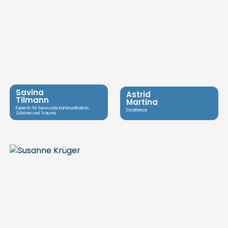
Savina
Astrid
Tilmann
Martina
Expertin für bewusste Kommunikation,
Excellence
Zuhören und Trauma