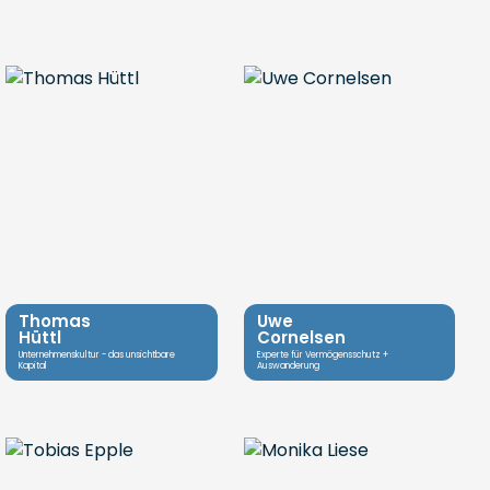
Thomas
Uwe
Hüttl
Cornelsen
Unternehmenskultur - das unsichtbare
Experte für Vermögensschutz +
Kapital
Auswanderung