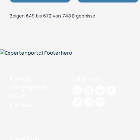
Zeigen
649
bis
672
von
748
Ergebnisse
Kontakt
Folge uns
Erstgespräch
FAQs
Karriere
Impressum