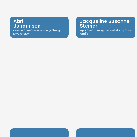
Abril
Jacqueline Susanne
Johannsen
Steiner
Expertin für Business-Coaching, Führung &
Expertinbei Trennung und Veränderung in der
KI-Automation
Familie