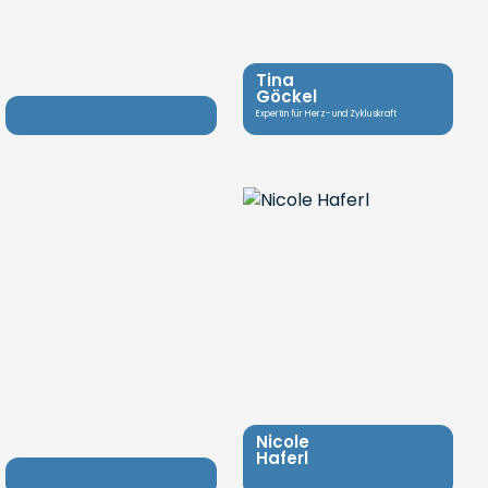
Tina
Göckel
Expertin für Herz- und Zykluskraft
Nicole
Haferl