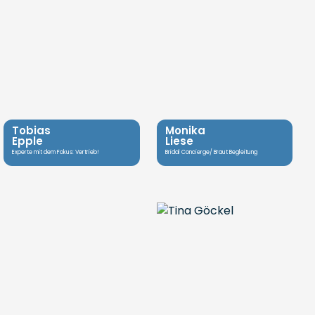
Tobias
Monika
Epple
Liese
Experte mit dem Fokus: Vertrieb!
Bridal Concierge/ Braut Begleitung