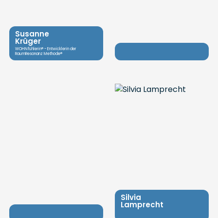
Susanne
Krüger
WOHNfühlerin® - Entwicklerin der
RaumResonanz Methode®
Silvia
Lamprecht