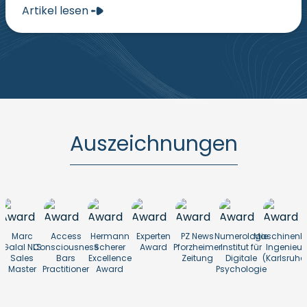
Artikel lesen
Auszeichnungen
Marc
Access
Hermann
Experten
PZ News
Numerologie
Maschinenb
Galal NLS
Consciousness
Scherer
Award
Pforzheimer
Institut für
Ingenieur
Sales
Bars
Excellence
Zeitung
Digitale
(Karlsruhe
Master
Practitioner
Award
Psychologie