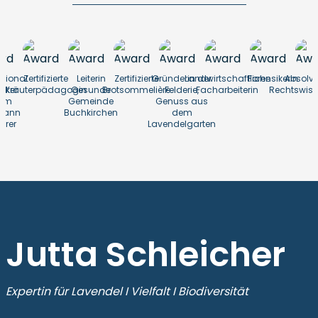
ational
Zertifizierte
Leiterin
Zertifizierte
Gründerin der
Landwirtschaftliche
Forensikerin
Absolve
aker
Kräuterpädagogin
Gesunde
Brotsommelière
Felderie,
Facharbeiterin
Rechtswiss
am
Gemeinde
Genuss aus
mann
Buchkirchen
dem
erer
Lavendelgarten
Jutta Schleicher
Expertin für Lavendel I Vielfalt I Biodiversität