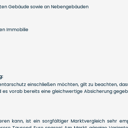
rten Gebäude sowie an Nebengebäuden
en Immobilie
g:
tarschutz einschließen möchten, gilt zu beachten, dass
nd es vorab bereits eine gleichwertige Absicherung gege
ieren kann, ist ein sorgfältiger Marktvergleich sehr e
rere Tausend Euro sparen! Am Markt gängige Varianten si