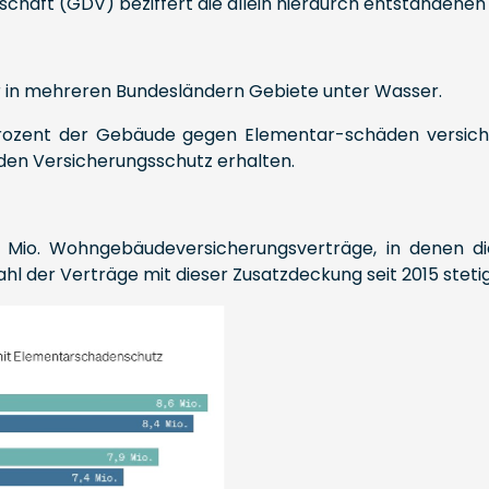
aft (GDV) beziffert die allein hierdurch entstandenen S
r in mehreren Bundesländern Gebiete unter Wasser.
Prozent der Gebäude gegen Elementar-schäden versiche
en Versicherungsschutz erhalten.
6 Mio. Wohngebäudeversicherungsverträge, in denen d
nzahl der Verträge mit dieser Zusatzdeckung seit 2015 ste