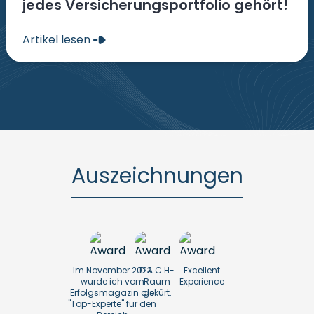
jedes Versicherungsportfolio gehört!
Artikel lesen
Auszeichnungen
Im November 2023
D A C H-
Excellent
wurde ich vom
Raum
Experience
Erfolgsmagazin als
gekürt.
"Top-Experte" für den