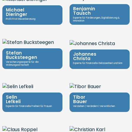
Benjamin
Michael
Tausch
Dieringer
Experte für Förderungen, Digitalisierung &
Profit First Steuerberatung
Innovation
Stefan
Johannes
Bucksteegen
Christa
Versicherungsexperte für die
Experte für Finanzielle Gelassenheit und Sinn
Wohnungswirtschaft
Selin
Tibor
Lefkeli
Bauer
Expertin für Finanzielle Freiheit für Frauen
Verstehen | Verändern | Verwirklichen