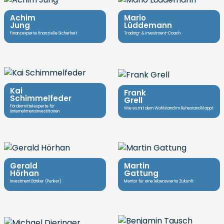
Achim
Mario
Jung
Lüddemann
Finanzexperte finanzielle Sicherheit
Trading- & Investment-Coach
Kai
Frank
Schimmelfeder
Grell
Fördermittelexperte für
Wie es mit dem Wohlstand im Ruhestand klappt
Unternehmensinvestitionen
Gerald
Martin
Hörhan
Gattung
Investment Bänker (Punker)
Mentor für eine lebenswerte Zukunft