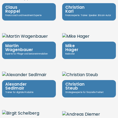
Claus
Christian
Roppel
Karl
Finanzcoach und Investment Experte
Finanzexperte. Trainer. Speaker. Bitcoin-Autor
Martin
Mike
Wagenbauer
Hager
Experte für Pflege-und Seniorenimmobilien
Radiostar
Alexander
Christian
Sedlmair
Steub
Trainer für digitale Produkte
Strategieexperte für finazielle Freiheit