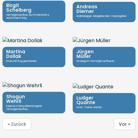
Birgit
Andreas
Schelberg
Diemer
Vermögensaufbau durch Intensität &
Unabhängiger Anlageberater | Impulsgeber
natürlichen Erfolg
Martina
Jürgen
Dollak
Müller
Finanziell klug geschieden
Strategisch Vermögen aufbauen
Shogun
Ludger
Wehrli
Quante
Experte in Gesundheitsfragen&
Autor, Trainer, Mentor
Vermögensaufbau
« Zurück
Vor »