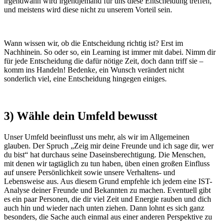
irgendwann wird irgendjemand für uns diese Entscheidung treffen,
und meistens wird diese nicht zu unserem Vorteil sein.
Wann wissen wir, ob die Entscheidung richtig ist? Erst im
Nachhinein. So oder so, ein Learning ist immer mit dabei. Nimm dir
für jede Entscheidung die dafür nötige Zeit, doch dann triff sie –
komm ins Handeln! Bedenke, ein Wunsch verändert nicht
sonderlich viel, eine Entscheidung hingegen einiges.
3) Wähle dein Umfeld bewusst
Unser Umfeld beeinflusst uns mehr, als wir im Allgemeinen
glauben. Der Spruch „Zeig mir deine Freunde und ich sage dir, wer
du bist“ hat durchaus seine Daseinsberechtigung. Die Menschen,
mit denen wir tagtäglich zu tun haben, üben einen großen Einfluss
auf unsere Persönlichkeit sowie unsere Verhaltens- und
Lebensweise aus. Aus diesem Grund empfehle ich jedem eine IST-
Analyse deiner Freunde und Bekannten zu machen. Eventuell gibt
es ein paar Personen, die dir viel Zeit und Energie rauben und dich
auch hin und wieder nach unten ziehen. Dann lohnt es sich ganz
besonders, die Sache auch einmal aus einer anderen Perspektive zu