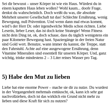
Sei dir bewusst – unser Körper ist wie ein Haus. Würdest du in
einem kaputten Haus leben wollen? Wohl kaum... doofe Frage,
denkst du wahrscheinlich. Doch weißt du was, die absolute
Mehrheit unserer Gesellschaft tut das! Schlechte Ernährung, wenig
Bewegung, null Prävention. Und wenn dann mal etwas kommt,
wird’s der Herr Dr. oder irgendwelche Medis schon richten. Liebe
Leserin, lieber Leser, das ist doch keine Strategie! Wenn Fitness
nicht dein Ding ist, ok, doch schaue, dass du täglich wenigstens ein
paar Kilometer Bewegung hast. Spaziergänge in der freien Natur
sind Gold wert. Benutze, wann immer du kannst, die Treppe, statt
den Fahrstuhl. Achte auf eine ausgewogene Ernährung, denn
Vitamine Mineralien sind essentiell für unseren Körper. Und, ganz
wichtig, trinke mindestens 2 – 3 Liter reines Wasser pro Tag.
5) Habe den Mut zu lieben
Liebe hat eine enorme Power – mache sie dir zu nutze. Du wurdest
in der Vergangenheit mehrmals enttäuscht, ok, kann ich sehr gut
nachvollziehen, doch ist das wirklich ein Grund nicht mehr zu
lieben und diese Kraft für sich zu nutzen?