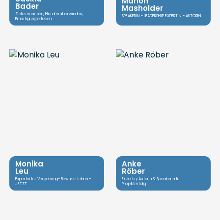
Marion
Bader
Masholder
Ziele erreichen, Hürden überwinden,
SPEAKERIN - LEADERSHIP EXPERTIN - AUTORIN
Ermutigung erleben
Monika
Anke
Leu
Röber
Expertin für Vergebung- Bewusst leben -
Expertin, Autorin & Speakerin für
JETZT
Projekterfolg