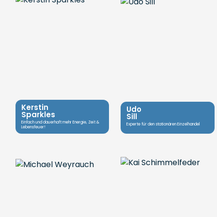
Kerstin
Udo
Sparkles
Sill
Einfach und dauerhaft mehr Energie, Zeit &
Experte für den stationären Einzelhandel
Lebensfeuer!