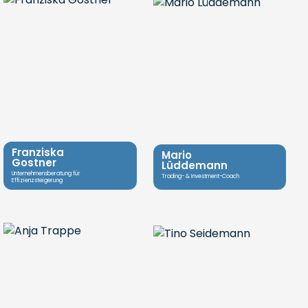
Franziska
Mario
Gostner
Lüddemann
Unternehmensberatung für
Trading- & Investment-Coach
Effizienzsteigerung