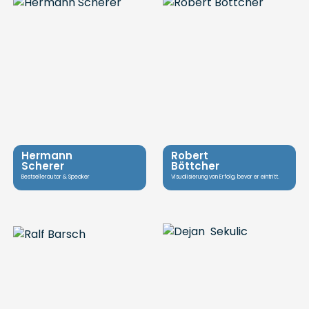
Hermann
Robert
Scherer
Böttcher
Bestsellerautor & Speaker
Visualisierung von Erfolg, bevor er eintritt.