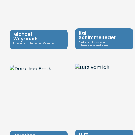
Kai
Michael
Schimmelfeder
Weyrauch
Fördermittelexperte für
Experte für authentisches Verkaufen
Unternehmensinvestitionen
Lutz