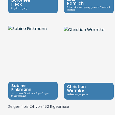
Dorothee
Ramlich
Fleck
Potenzialausschöpfung, gesunde Effizienz +
I'll get you going
Vitalität
Sabine
Christian
Finkmann
Wermke
Top Expertin für Wirtschaftsprofiling &
Verhandlungsexperte
Mimikresonanz
Zeigen
1
bis
24
von
162
Ergebnisse