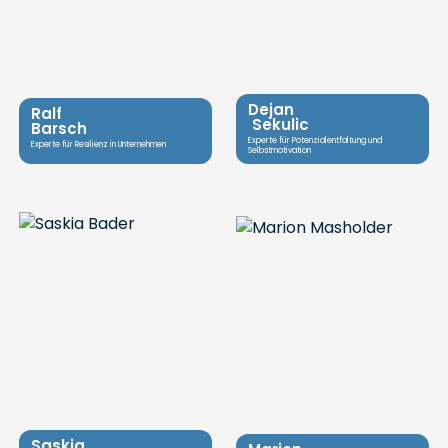
Dejan
Ralf
‎ Sekulic
Barsch
Experte für Potenzialentfaltung und
Experte für Resilienz in Unternehmen
Selbstmotivation
Saskia