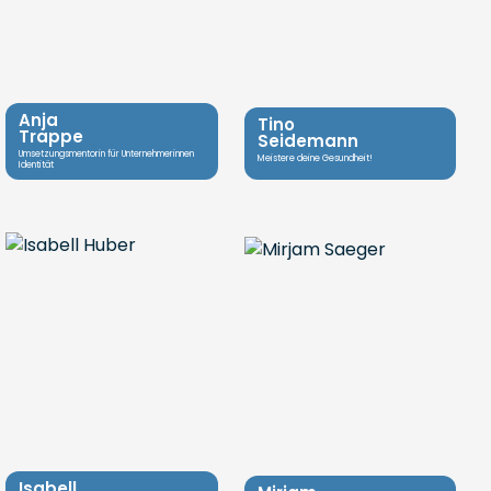
Anja
Tino
Trappe
Seidemann
Umsetzungsmentorin für Unternehmerinnen
Meistere deine Gesundheit!
Identität
Isabell