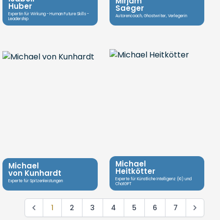
Mirjam
Huber
Saeger
Expertin für Wirkung - Human Future Skills -
Autorencoach, Ghostwriter, Verlegerin
Leadership
Michael
Michael
Heitkötter
von Kunhardt
Experte für Künstliche Intelligenz (KI) und
Experte für Spitzenleistungen
ChatGPT
1
2
3
4
5
6
7