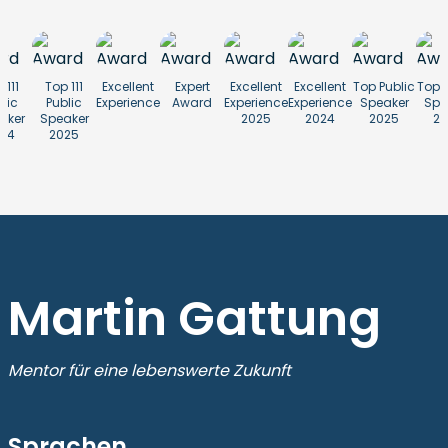
 111
Top 111
Excellent
Expert
Excellent
Excellent
Top Public
Top P
lic
Public
Experience
Award
Experience
Experience
Speaker
Spe
aker
Speaker
2025
2024
2025
20
24
2025
Martin Gattung
Mentor für eine lebenswerte Zukunft
Sprachen