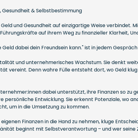
eld, Gesundheit & Selbstbestimmung
e Geld und Gesundheit auf einzigartige Weise verbindet. M
 Führungskräfte auf ihrem Weg zu finanzieller Klarheit, 
Geld dabei dein Freundsein kann." ist in jedem Gespräch 
talität und unternehmerisches Wachstum. Sie denkt weiter
ität vereint. Denn wahre Fülle entsteht dort, wo Geld klu
Unternehmer:innen dabei unterstützt, ihre Finanzen so zu g
ihre persönliche Entwicklung. Sie erkennt Potenziale, wo a
cht, um in die Umsetzung zu kommen.
e eigenen Finanzen in die Hand zu nehmen, kluge Entschei
ränität beginnt mit Selbstverantwortung – und wer seine Za