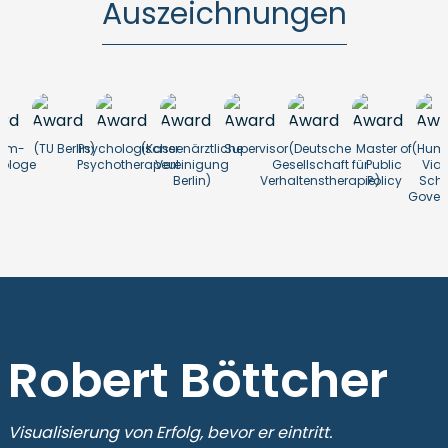
Auszeichnungen
lom-
(TU Berlin)
Psychologischer
(Kassenärztliche
Supervisor
(Deutsche
Master of
(Humb
ologe
Psychotherapeut
Vereinigung
Gesellschaft für
Public
Viad
Berlin)
Verhaltenstherapie)
Policy
Scho
Gover
Robert Böttcher
Visualisierung von Erfolg, bevor er eintritt.