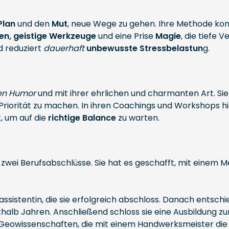
Plan
und den
Mut
, neue Wege zu gehen. Ihre Methode ko
en, geistige Werkzeuge
und eine Prise
Magie
, die tiefe
nd reduziert
dauerhaft
unbewusste Stressbelastun
g.
en Humor
und mit ihrer ehrlichen und charmanten Art. Sie
r Priorität zu machen. In ihren Coachings und Workshops h
t, um auf die
richtige Balance
zu warten.
t zwei Berufsabschlüsse. Sie hat es geschafft, mit einem 
assistentin, die sie erfolgreich abschloss. Danach entschi
rthalb Jahren. Anschließend schloss sie eine Ausbildung zu
Geowissenschaften, die mit einem Handwerksmeister die Z