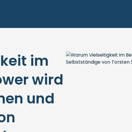
keit im
ower wird
men und
on