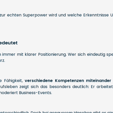
eruf zur echten Superpower wird und welche Erkenntniss
bedeutet
mmer mit klarer Positionierung. Wer sich eindeutig spezi
rz.
ie Fähigkeit,
verschiedene Kompetenzen miteinander z
fsleben zeigt sich das besonders deutlich: Er arbeite
oderiert Business-Events.
r unterschiedlich. Doch bei genauerem Hinsehen gibt es 