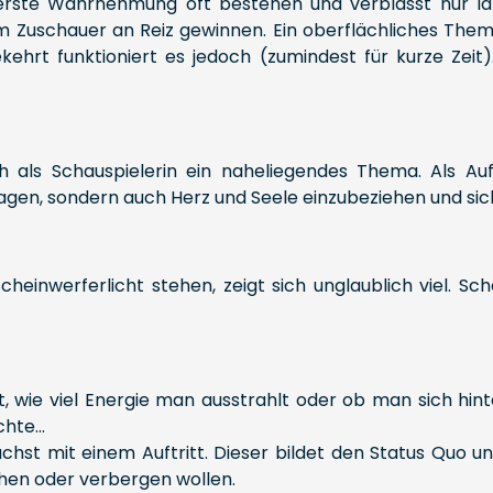
e erste Wahrnehmung oft bestehen und verblasst nur 
im Zuschauer an Reiz gewinnen. Ein oberflächliches The
rt funktioniert es jedoch (zumindest für kurze Zeit)
h als Schauspielerin ein naheliegendes Thema. Als Auft
agen, sondern auch Herz und Seele einzubeziehen und sich
inwerferlicht stehen, zeigt sich unglaublich viel. Scho
ht, wie viel Energie man ausstrahlt oder ob man sich hi
hte...
st mit einem Auftritt. Dieser bildet den Status Quo und
ichen oder verbergen wollen.