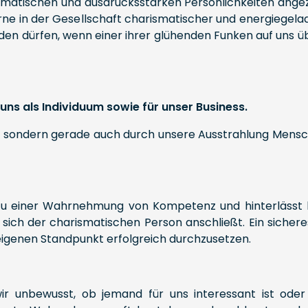
rismatischen und ausdrucksstarken Persönlichkeiten ange
rne in der Gesellschaft charismatischer und energiegelad
baden dürfen, wenn einer ihrer glühenden Funken auf uns üb
ns als Individuum sowie für unser Business.
lt, sondern gerade auch durch unsere Ausstrahlung Mens
 zu einer Wahrnehmung von Kompetenz und hinterlässt 
 sich der charismatischen Person anschließt. Ein sicher
 eigenen Standpunkt erfolgreich durchzusetzen.
r unbewusst, ob jemand für uns interessant ist oder 