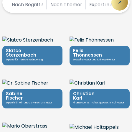
Slatco
Felix
Sterzenbach
Thönnessen
Experte für mentale veränderung
Bestseller-Autor und Business-Mentor
Sabine
Christian
Fischer
Karl
Expertin für Führung als Wirtschaftsfaktor
Finanzexperte. Trainer. Speaker. Bitcoin-Autor