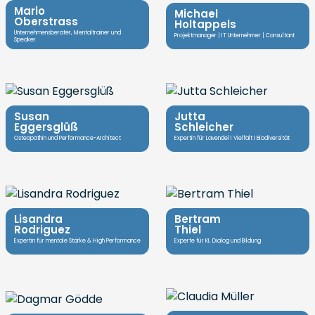
Mario
Michael
Oberstrass
Holtappels
Unternehmensberater, Mentaltrainer und
Projektmanager | IT Unternehmer | Consultant
Speaker
Susan
Jutta
Eggersglüß
Schleicher
Osteopathin und Performance-Architect
Expertin für Lavendel I Vielfalt I Biodiversität
Lisandra
Bertram
Rodriguez
Thiel
Expertin für mentale Stärke & High Performance
Experte für KI, Dialog und Bildung