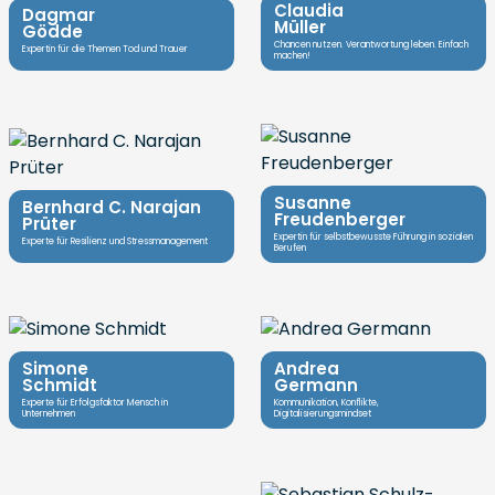
Claudia
Dagmar
Müller
Gödde
Chancen nutzen. Verantwortung leben. Einfach
Expertin für die Themen Tod und Trauer
machen!
Susanne
Bernhard C. Narajan
Freudenberger
Prüter
Expertin für selbstbewusste Führung in sozialen
Experte für Resilienz und Stressmanagement
Berufen
Simone
Andrea
Schmidt
Germann
Experte für Erfolgsfaktor Mensch in
Kommunikation, Konflikte,
Unternehmen
Digitalisierungsmindset