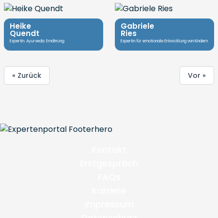
Heike
Gabriele
Quendt
Ries
Expertin. Ayurveda. Ernährung
Expertin für emotionale Entwicklung von Kindern
« Zurück
Vor »
Kontakt
Erstgespräch
FAQs
Karriere
Impressum
Datenschutz