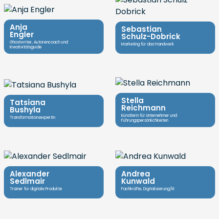
Anja
Sebastian
Engler
Schulz-Dobrick
Ghostwriter, Autorencoach und
Marketing für das Handwerk
Kreativitätsguide
Stella
Tatsiana
Reichmann
Bushyla
Künstlerin für Unternehmer und
Transformationsexpertin
Führungspersönlichkeiten
Alexander
Andrea
Sedlmair
Kunwald
Trainer für digitale Produkte
Fachkräfte, Digitalisierung/KI