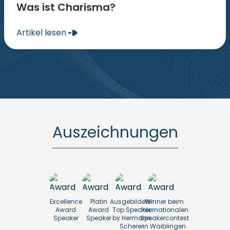
Was ist Charisma?
Artikel lesen
Auszeichnungen
Excellence
Platin
Ausgebildeter
Winner beim
Award
Award
Top Speaker
Internationalen
Speaker
Speaker
by Hermann
Speakercontest
Scherer
in Waiblingen