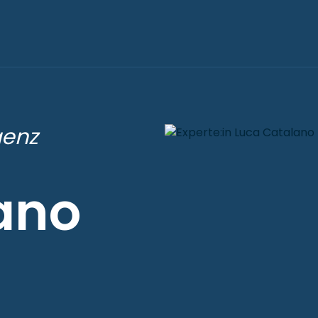
igenz
ano