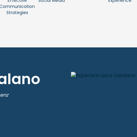
Effective
Social Media
Experience
Communication
Strategies
alano
genz