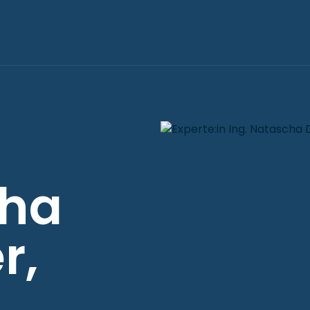
cha
r,