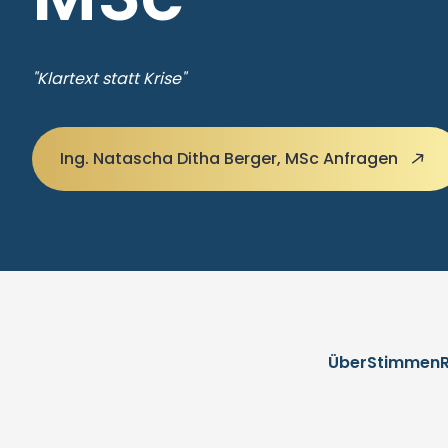
"Klartext statt Krise"
Ing. Natascha Ditha Berger, MSc Anfragen
Über
Stimmen