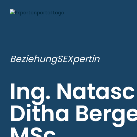
BeziehungSEXpertin
Ing. Natas
Ditha Berge
MSc