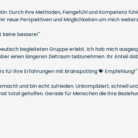
utin. Durch ihre Methoden, Feingefühl und Kompetenz füh
mir neue Perspektiven und Möglichkeiten um mich weiterz
t keine bessere!"
apeutisch begleiteten Gruppe erlebt. Ich hab mich ausges
er einen längeren Zeitraum teilzunehmen. Ihr Anteil dab
ers für ihre Erfahrungen mit Brainspotting 💝 Empfehlung!"
emacht und bin echt zufrieden. Unkompliziert, schnell und
t total geholfen. Gerade für Menschen die ihre Beziehung