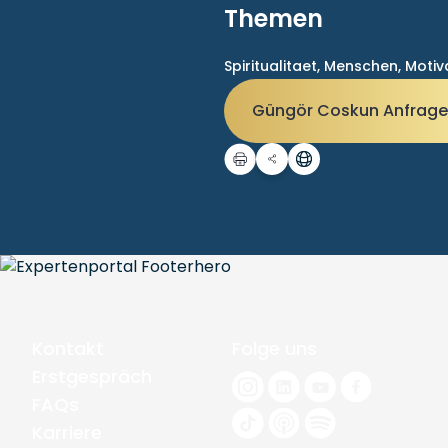
Themen
Spiritualitaet,
Menschen,
Motiv
Güngör Coskun Anfrag
Kontakt
Folge uns
Erstgespräch
FAQs
Karriere