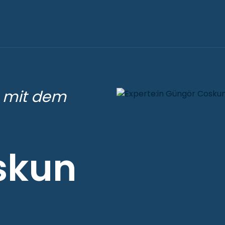
g mit dem
skun