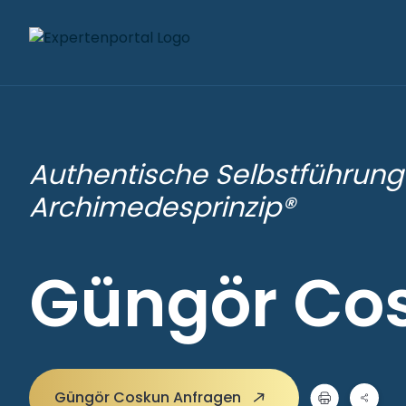
Authentische Selbstführun
Archimedesprinzip®
Güngör Co
Güngör Coskun Anfragen