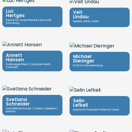
Luc
Veit
Hertges
Lindau
Experte für Human Potential & bewusste
Speaker, Lehrer, Coach
Entwicklung
Annett
Michael
Hansen
Dieringer
Ernährungsprofilerin / Corporate Health
Profit First Steuerberatung
Consultant
Svetlana
Selin
Schneider
Lefkeli
Gesundheitsschwester | Trainerin | Speakerin |
Expertin für Finanzielle Freiheit für Frauen
Mentorin