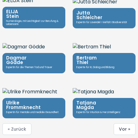
ELIJA
Jutta
Stein
Schleicher
Numerologie, mit Leichtigkeit zur Berufung &
Expertin für Lavendel I Vielfalt I Biodiversität
Lebenssinn
Dagmar
Bertram
Gödde
Thiel
Expertin für die Themen Tod und Trauer
Experte für KI, Dialog und Bildung
Ulrike
Tatjana
Frommknecht
Magda
Expertin für mentale und mediale Gesundheit
Expertin für Intuition & Herzintelligenz
« Zurück
Vor »