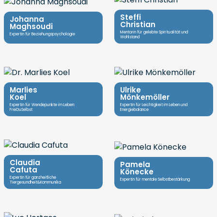
Steffi
Johanna
Christian
Maghsoudi
Mentorin für gelebte Spiritualität und
Expertin für Beziehungspsychologie
Wohlstand
Marlies
Ulrike
Koel
Mönkemöller
Expertin für Wendepunkte im Leben:
Expertin für Leichtigkeit im Leben und
FreiDuSelbst
Energiebalance
Claudia
Pamela
Cafuta
Könecke
Expertin für ganzheitliche
Expertin für mentale Selbstbestärkung
Tiergesundheit&Kommunika