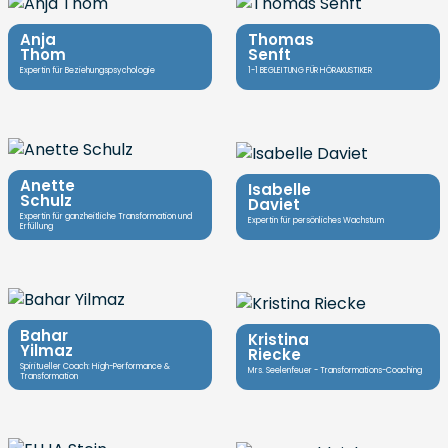
Anja
Thomas
Thom
Senft
Expertin für Beziehungspsychologie
1-1 BEGLEITUNG FÜR HÖRAKUSTIKER
Anette
Isabelle
Schulz
Daviet
Expertin für ganzheitliche Transformation und
Expertin für persönliches Wachstum
Erfüllung
Bahar
Kristina
Yilmaz
Riecke
Spiritueller Coach: High-Performance &
Mrs. Seelenfeuer - Transformations-Coaching
Transformation