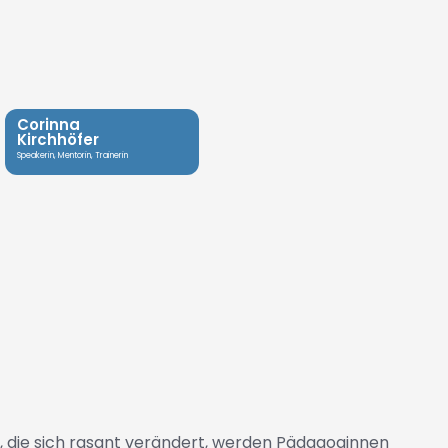
Corinna
Kirchhöfer
Speakerin, Mentorin, Trainerin
lt, die sich rasant verändert, werden Pädagoginnen