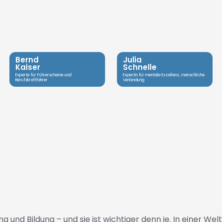
Bernd
Julia
Kaiser
Schnelle
Experte für Führerscheine und
Expertin für mentale Exzellenz, menschliche
Berufskraftfahrer
Verbindung
g und Bildung – und sie ist wichtiger denn je. In einer We