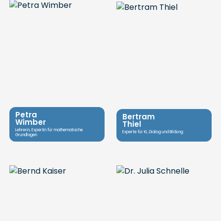
Petra
Bertram
Wimber
Thiel
Lehrerin, Expertin für mathematische
Experte für KI, Dialog und Bildung
Grundlagen