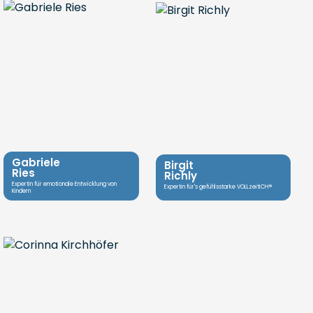
Gabriele
Birgit
Ries
Richly
Expertin für emotionale Entwicklung von
Expertin für's gefühlsstarke VOLLzeitICH®
Kindern