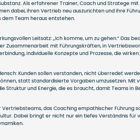
ubstanz. Als erfahrener Trainer, Coach und Stratege mit 
en dabei, ihren Vertrieb neu auszurichten und ihre Führ
aus dem Team heraus entstehen.
irkungsvollen Leitsatz: „Ich komme, um zu gehen.“ Das be
 der Zusammenarbeit mit Führungskräften, in Vertriebswor
bindung, individuelle Konzepte und Prozesse, die wirken.
ensch: Kunden sollen verstanden, nicht überredet werden.
können, statt standardisierte Vorgaben umzusetzen. Mit v
ie Struktur und Energie, die es braucht, damit Teams i
ker Vertriebsteams, das Coaching empathischer Führung 
tur. Dabei bringt er nicht nur ein tiefes Verständnis für
Dynamiken.