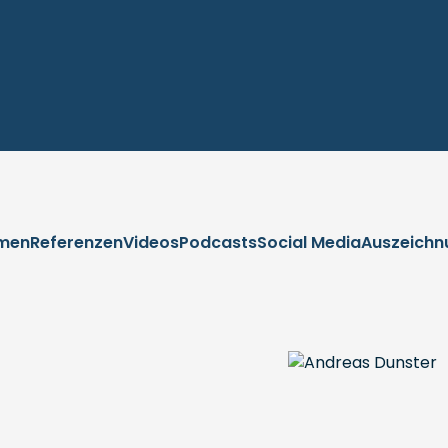
men
Referenzen
Videos
Podcasts
Social Media
Auszeichn