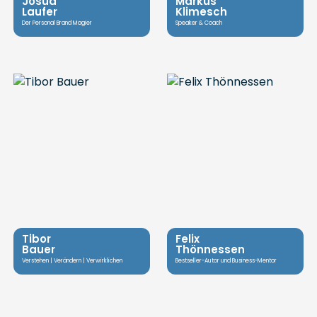
Josua
Markus
Laufer
Klimesch
Der Personal Brand Magier
Speaker & Coach
Tibor
Felix
Bauer
Thönnessen
Verstehen | Verändern | Verwirklichen
Bestseller-Autor und Business-Mentor