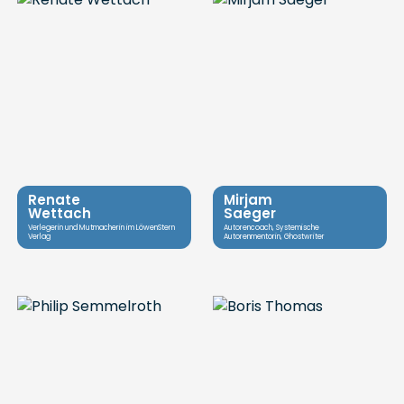
Renate
Mirjam
Wettach
Saeger
Verlegerin und Mutmacherin im LöwenStern
Autorencoach, Systemische
Verlag
Autorenmentorin, Ghostwriter