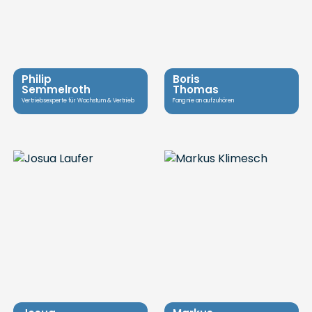
Philip
Boris
Semmelroth
Thomas
Vertriebsexperte für Wachstum & Vertrieb
Fang nie an aufzuhören