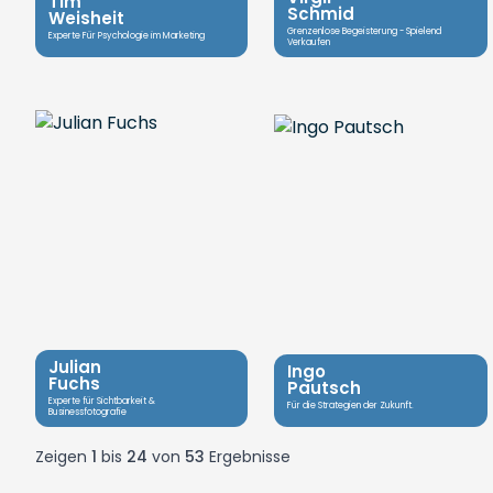
Tim
Schmid
Weisheit
Grenzenlose Begeisterung - Spielend
Experte Für Psychologie im Marketing
Verkaufen
Julian
Ingo
Fuchs
Pautsch
Experte für Sichtbarkeit &
Für die Strategien der Zukunft.
Businessfotografie
Zeigen
1
bis
24
von
53
Ergebnisse