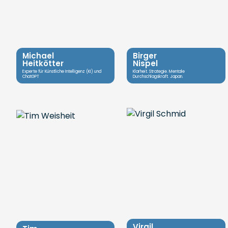
Michael
Birger
Heitkötter
Nispel
Experte für Künstliche Intelligenz (KI) und
Klarheit. Strategie. Mentale
ChatGPT
Durchschlagskraft. Japan.
Virgil