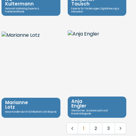
Kultermann
Tausch
Network Marketing Experte &
Experte für Förderungen, Digitalisierung &
Freiheitsmillionär
Innovation
Anja
Marianne
Engler
Lotz
Ghostwriter, Autorencoach und
Neue Kunden durch Sichtbarkeit und Akquise
Kreativitätsguide
1
2
3