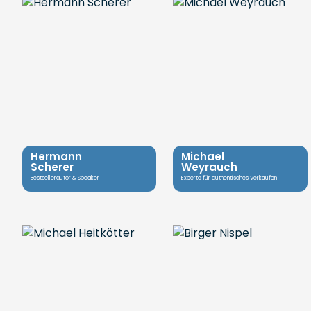
Hermann
Michael
Scherer
Weyrauch
Bestsellerautor & Speaker
Experte für authentisches Verkaufen