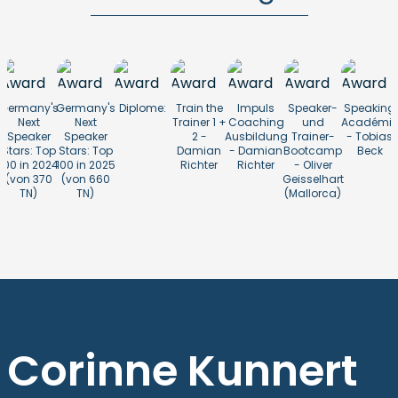
Germany's
Germany's
Diplome:
Train the
Impuls
Speaker-
Speaking
Next
Next
Trainer 1 +
Coaching
und
Académie
Speaker
Speaker
2 -
Ausbildung
Trainer-
- Tobias
n
Stars: Top
Stars: Top
Damian
- Damian
Bootcamp
Beck
100 in 2024
100 in 2025
Richter
Richter
- Oliver
(von 370
(von 660
Geisselhart
4
TN)
TN)
(Mallorca)
Corinne Kunnert