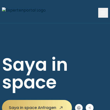
Saya in
space
Saya in space Anfragen