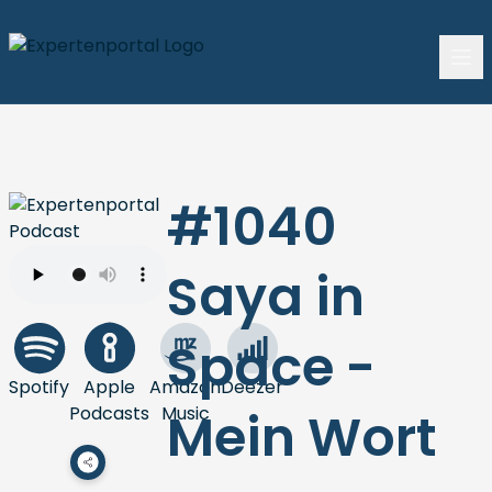
#1040
Saya in
Space -
Spotify
Apple
Amazon
Deezer
Podcasts
Music
Mein Wort